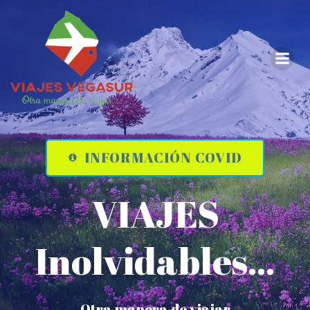
Saltar
al
contenido
INFORMACIÓN COVID
VIAJES
Inolvidables...
Otra manera de viajar