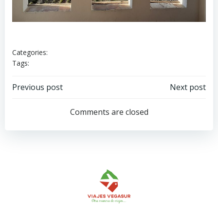
Categories:
Tags:
Navegación
Navegación
Previous post
Next post
de
de
Comments are closed
entradas
entradas