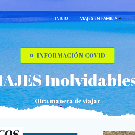
INICIO
VIAJES EN FAMILIA
INFORMACIÓN COVID
IAJES
Inolvidables
Otra manera de viajar
COS