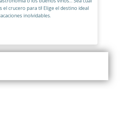
a gastronomía o los buenos vinos… Sea cual
el crucero para ti! Elige el destino ideal
vacaciones inolvidables.