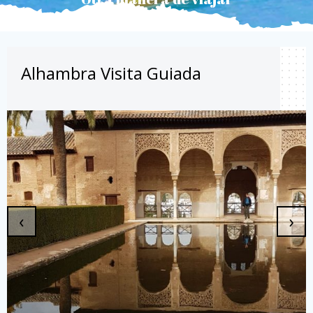
Alhambra Visita Guiada
‹
›