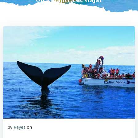
by
Reyes
on