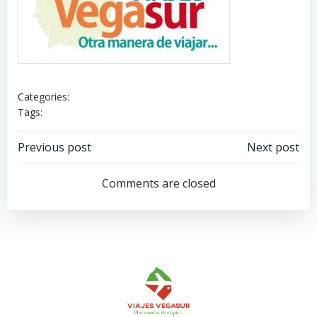
Categories:
Tags:
Navegación
Navegación
Previous post
Next post
de
de
Comments are closed
entradas
entradas