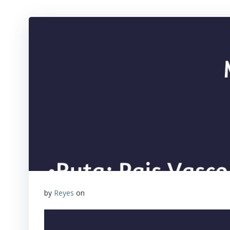
by
Reyes
on